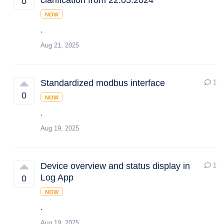
clarification from 22.05.2024
0
NOW
.
Aug 21, 2025
Standardized modbus interface
1
0
NOW
.
Aug 19, 2025
Device overview and status display in
1
Log App
0
NOW
.
Aug 19, 2025