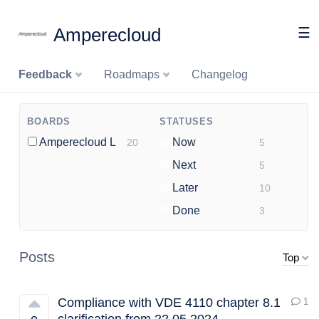
Amperecloud
☰
Feedback
Roadmaps
Changelog
BOARDS
STATUSES
Amperecloud Log
Now
20
5
Next
5
Later
10
Done
3
Posts
Top
Compliance with VDE 4110 chapter 8.1
1